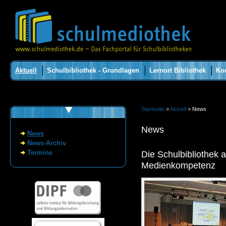
Aktuell
Schulbibliothek - Grundlagen
Lernort Bibliothek
Ko
Startseite
>
Aktuell
> News
News
News
News-Archiv
Termine
Die Schulbibliothek a
Medienkompetenz