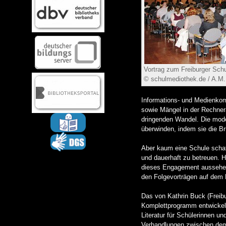
Vortrag zum Freiburger Schu
© schulmediothek.de / A.M.
Informations- und Medienkom
sowie Mängel in der Rechnera
dringenden Wandel. Die mode
überwinden, indem sie die B
Aber kaum eine Schule schaff
und dauerhaft zu betreuen. H
dieses Engagement aussehen
den Folgevorträgen auf dem H
Das von Kathrin Buck (Freibu
Komplettprogramm entwickelt.
Literatur für Schülerinnen u
Verhandlungen zwischen dem 